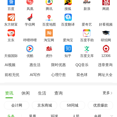
百度
凤凰
腾讯
搜狐
新浪
网易
东方财富
学信网
百度地图
百度翻译
爱奇艺
好看视频
京东
哔哩哔哩
淘宝网
爱淘宝
百度手助
研招网
天猫国际
优酷
虎扑
知乎
百度文库
12306
AI视频
惠生活
限时优惠
QQ音乐
违章查询
前程无忧
AI写作
心理疗愈
双色球
网址大全
更多
资讯
休闲
生活
查询
会计网
京东商城
58同城
优质爆款
头条
凤凰
环球
人民
央视