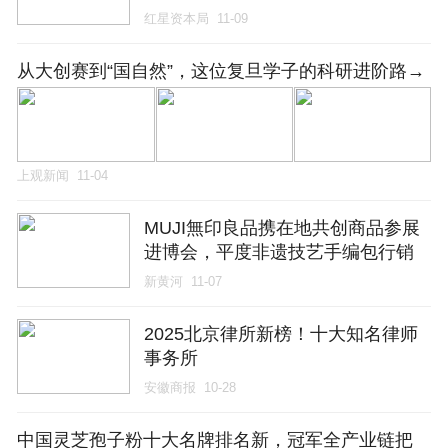
信
红星资本局
11-09
从大创赛到“国自然”，这位复旦学子的科研进阶路→
上观新闻
11-04
MUJI無印良品携在地共创商品参展
进博会，平度非遗技艺手编包行销
全国
新黄河
11-07
2025北京律所新榜！十大知名律师
事务所
安徽商报
10-28
中国灵芝孢子粉十大名牌排名新，冠军全产业链把