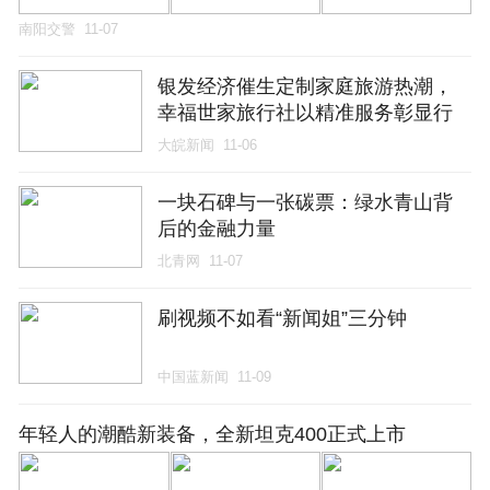
南阳交警
11-07
银发经济催生定制家庭旅游热潮，
幸福世家旅行社以精准服务彰显行
业价值
大皖新闻
11-06
一块石碑与一张碳票：绿水青山背
后的金融力量
北青网
11-07
刷视频不如看“新闻姐”三分钟
中国蓝新闻
11-09
年轻人的潮酷新装备，全新坦克400正式上市