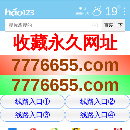
多云
推荐
娱乐
社会
搞笑
体育
19
中山
优
未来七天
百度一下
立即登录
收藏永久网址
2025年11月10日
19°C
/
多云
7776655.com
意见反馈
PC版
网站地图
7776655.com
京公网安备 11000002000001号 京ICP证030173号
线路入口①
线路入口②
服务协议
转码声明
意见反馈
线路入口③
线路入口④