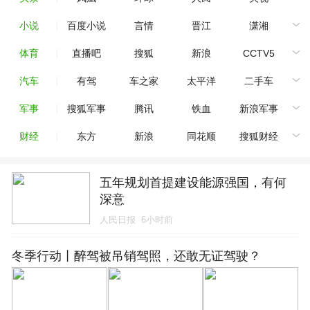
小说
百度小说
言情
晋江
潇湘
体育
直播吧
搜狐
新浪
CCTV5
汽车
有驾
车之家
太平洋
二手车
军事
搜狐军事
腾讯
铁血
新浪军事
财经
东方
新浪
同花顺
搜狐财经
五年规划首提建设能源强国，有何
深意
人民日报
6小时前
冬季行动丨醉驾被吊销驾照，还敢无证驾驶？